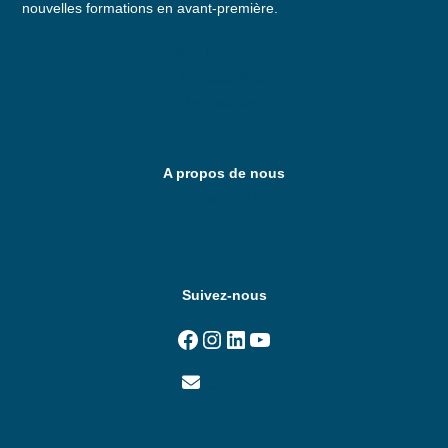
nouvelles formations en avant-première.
Nos formations
Méthode RAVI
Mon espace
FAQ
A propos de nous
Visitez i-nt.fr
Suivez-nous
Facebook
Instagram
LinkedIn
YouTube
Contact