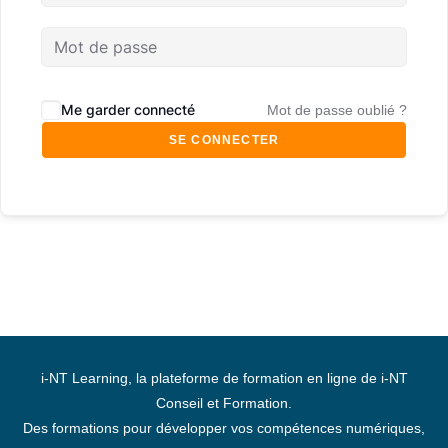
A
Me garder connecté
Mot de passe oublié ?
l
SE CONNECTER
t
e
r
n
a
t
i
i-NT Learning, la plateforme de formation en ligne de i-NT
v
Conseil et Formation.
e
Des formations pour développer vos compétences numériques,