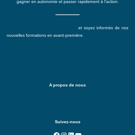
gagner en autonomie et passer rapidement à l'action.
:
Inscrivez-vous à notre newsletter
et soyez informés de nos
nouvelles formations en avant-première.
Nos formations
Méthode RAVI
Mon espace
FAQ
A propos de nous
Visitez i-nt.fr
Suivez-nous
Facebook
Instagram
LinkedIn
YouTube